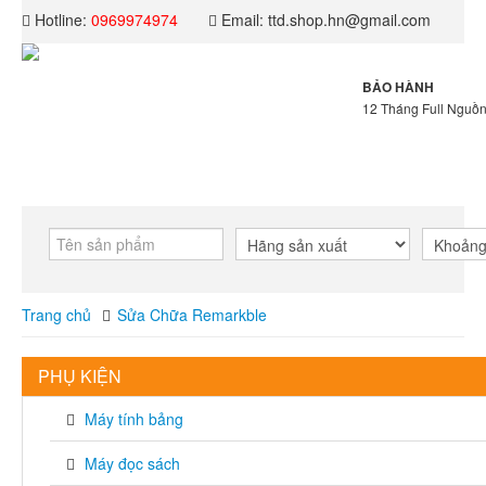
Hotline:
0969974974
Email: ttd.shop.hn@gmail.com
BẢO HÀNH
12 Tháng Full Nguồn
TRANG CHỦ
GIỚI THIỆU
DỊC
BLOG
LIÊN HỆ
Trang chủ
Sửa Chữa Remarkble
PHỤ KIỆN
Máy tính bảng
Máy đọc sách