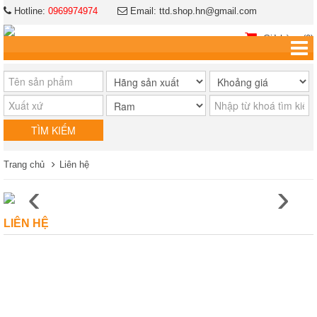
Hotline:
0969974974
Email: ttd.shop.hn@gmail.com
Giỏ hàng (0)
Trang chủ
Liên hệ
‹
›
LIÊN HỆ