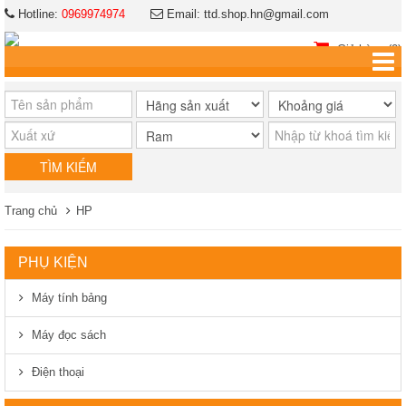
Hotline:
0969974974
Email: ttd.shop.hn@gmail.com
Giỏ hàng (0)
Trang chủ
HP
PHỤ KIỆN
Máy tính bảng
Máy đọc sách
Điện thoại