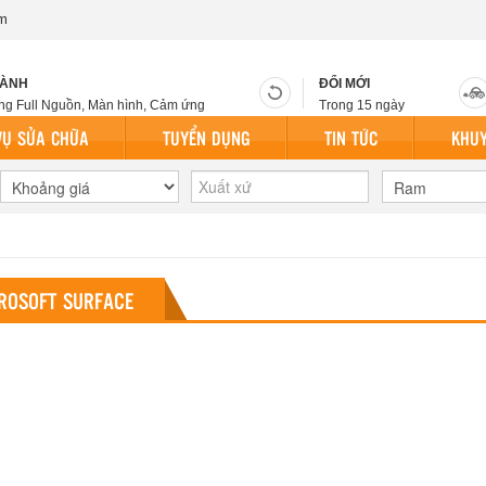
l.com
HÀNH
ĐỔI MỚI
ng Full Nguồn, Màn hình, Cảm ứng
Trong 15 ngày
VỤ SỬA CHỮA
TUYỂN DỤNG
TIN TỨC
KHUY
ROSOFT SURFACE