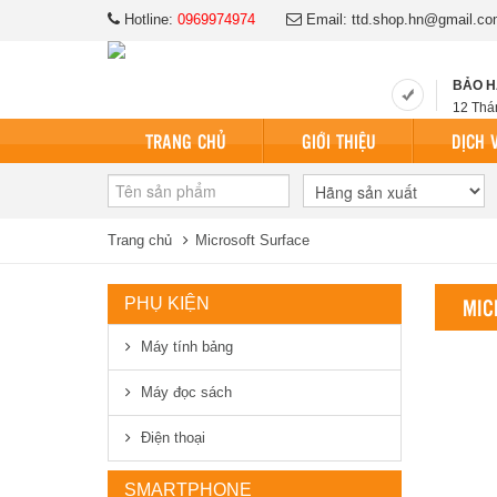
Hotline:
0969974974
Email: ttd.shop.hn@gmai
BẢO 
12 Thá
TRANG CHỦ
GIỚI THIỆU
DỊCH 
Trang chủ
Microsoft Surface
MIC
PHỤ KIỆN
Máy tính bảng
Máy đọc sách
Điện thoại
SMARTPHONE